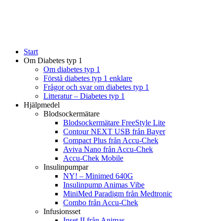
Start
Om Diabetes typ 1
Om diabetes typ 1
Förstå diabetes typ 1 enklare
Frågor och svar om diabetes typ 1
Litteratur – Diabetes typ 1
Hjälpmedel
Blodsockermätare
Blodsockermätare FreeStyle Lite
Contour NEXT USB från Bayer
Compact Plus från Accu-Chek
Aviva Nano från Accu-Chek
Accu-Chek Mobile
Insulinpumpar
NY! – Minimed 640G
Insulinpump Animas Vibe
MiniMed Paradigm från Medtronic
Combo från Accu-Chek
Infusionsset
Inset II från Animas