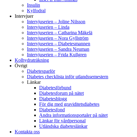
Insulin
Kylfodral
Intervjuer
Intervjuserien – Joline Nilsson
Intervjuserien – Linda
Intervjuserien – Catharina Mäkelä
Intervjuserien – Nora Gyllström
Intervjuserien – Diabetesmannen
Intervjuserien – Sandra Neuman
Intervjuserien – Frida Kullgren
Kolhydraträkning
Övrigt
Diabetesparlör
Diabetes checklista inför utlandssemestern
Länkar
Diabetesförbund
Diabetesforum på nätet
Diabetesblogg
För dig med graviditetsdiabetes
Diabetesfond
Andra informationsportaler på nätet
Länkar för vårdpersonal
Utländska diabeteslänkar
Kontakta oss