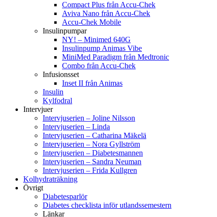
Compact Plus från Accu-Chek
Aviva Nano från Accu-Chek
Accu-Chek Mobile
Insulinpumpar
NY! – Minimed 640G
Insulinpump Animas Vibe
MiniMed Paradigm från Medtronic
Combo från Accu-Chek
Infusionsset
Inset II från Animas
Insulin
Kylfodral
Intervjuer
Intervjuserien – Joline Nilsson
Intervjuserien – Linda
Intervjuserien – Catharina Mäkelä
Intervjuserien – Nora Gyllström
Intervjuserien – Diabetesmannen
Intervjuserien – Sandra Neuman
Intervjuserien – Frida Kullgren
Kolhydraträkning
Övrigt
Diabetesparlör
Diabetes checklista inför utlandssemestern
Länkar